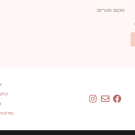
א
החשב
ת
מדיניו